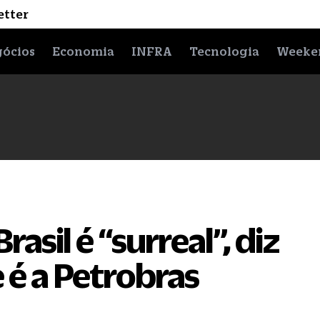
etter
ócios
Economia
INFRA
Tecnologia
Weeke
asil é “surreal”, diz
 é a Petrobras