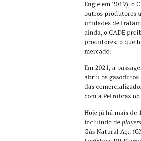
Engie em 2019), o 
outros produtores 
unidades de tratam
ainda, o CADE proib
produtores, o que f
mercado.
Em 2021, a passagem
abriu os gasodutos d
das comercializado
com a Petrobras no 
Hoje já há mais de 
incluindo de
player
Gás Natural Açu (G
Logística, BP, Sieme