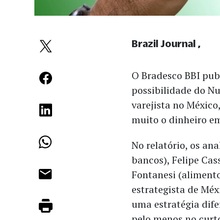
Brazil Journal
O Bradesco BBI pub
possibilidade do N
varejista no México
muito o dinheiro em
No relatório, os an
bancos), Felipe Cas
Fontanesi (alimento
estrategista de Méx
uma estratégia dif
pelo menos no curt