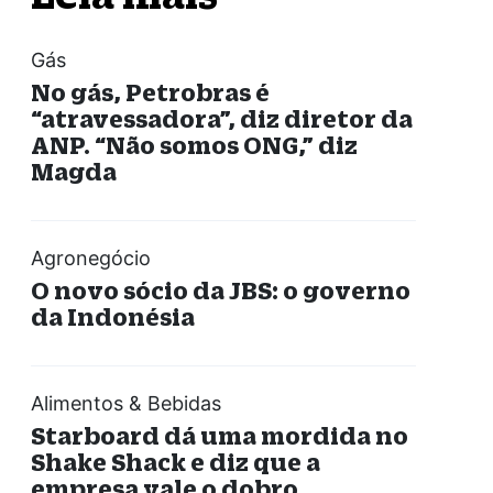
Gás
No gás, Petrobras é
“atravessadora”, diz diretor da
ANP. “Não somos ONG,” diz
Magda
Agronegócio
O novo sócio da JBS: o governo
da Indonésia
Alimentos & Bebidas
Starboard dá uma mordida no
Shake Shack e diz que a
empresa vale o dobro