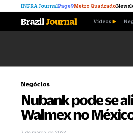
INFRA Journal
Page9
Metro Quadrado
Newsl
Brazil
Journal
Vídeos
Neg
A Moeda que Vingou
Negócios
Nubank pode se ali
Walmex no México,
7 de março de 2024