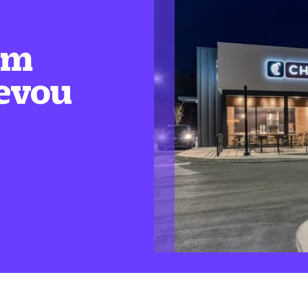
em
levou