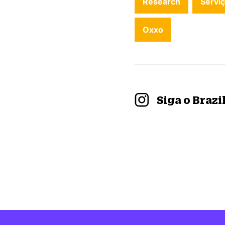
Research
Serviç
Oxxo
Siga o Braz