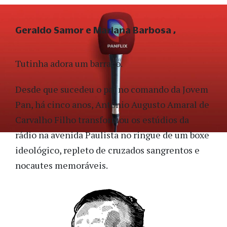
Geraldo Samor e Mariana Barbosa
Tutinha adora um barraco.
Desde que sucedeu o pai no comando da Jovem
Pan, há cinco anos, Antônio Augusto Amaral de
Carvalho Filho transformou os estúdios da
rádio na avenida Paulista no ringue de um boxe
ideológico, repleto de cruzados sangrentos e
nocautes memoráveis.