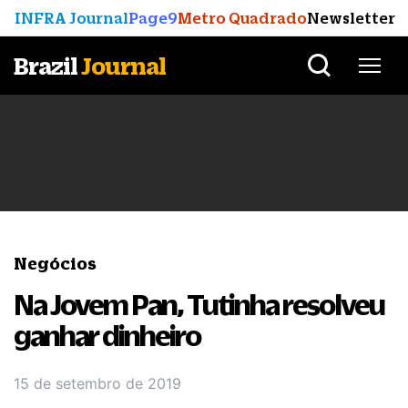
INFRA Journal
Page9
Metro Quadrado
Newsletter
Brazil
Journal
Negócios
Na Jovem Pan, Tutinha resolveu
ganhar dinheiro
15 de setembro de 2019