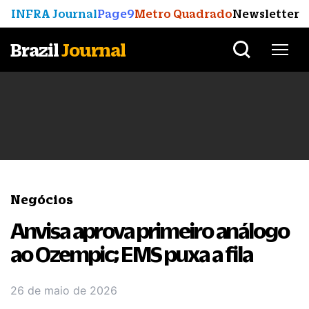
INFRA Journal
Page9
Metro Quadrado
Newsletter
Brazil
Journal
Negócios
Anvisa aprova primeiro análogo
ao Ozempic; EMS puxa a fila
26 de maio de 2026