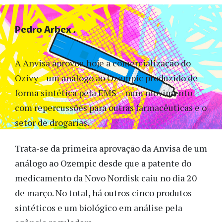
Pedro Arbex
A Anvisa aprovou hoje a comercialização do
Ozivy – um análogo ao Ozempic produzido de
forma sintética pela EMS – num movimento
com repercussões para outras farmacêuticas e o
setor de drogarias.
Trata-se da primeira aprovação da Anvisa de um
análogo ao Ozempic desde que a patente do
medicamento da Novo Nordisk caiu no dia 20
de março. No total, há outros cinco produtos
sintéticos e um biológico em análise pela