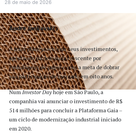
28 de maio de 2026
André Jankavski
A Irani planeja acelerar seus investimentos,
apostando na demanda crescente por
embalagens de papel e com a meta de dobrar
sua participação de mercado em oito anos.
Num
Investor Day
hoje em São Paulo, a
companhia vai anunciar o investimento de R$
514 milhões para concluir a Plataforma Gaia –
um ciclo de modernização industrial iniciado
em 2020.