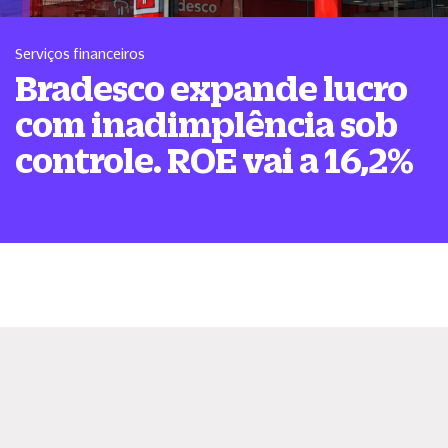
Serviços financeiros
Bradesco expande lucro
com inadimplência sob
controle. ROE vai a 16,2%