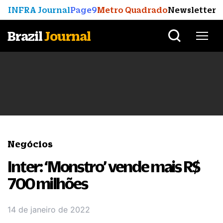
INFRA Journal
Page9
Metro Quadrado
Newsletter
Brazil
Journal
Negócios
Inter: ‘Monstro’ vende mais R$
700 milhões
14 de janeiro de 2022