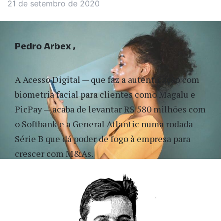
21 de setembro de 2020
Pedro Arbex
A Acesso Digital — que faz a autenticação com 
biometria facial para clientes como Magalu e 
PicPay — acaba de levantar R$ 580 milhões com 
o Softbank e a General Atlantic numa rodada 
Série B que dá poder de fogo à empresa para 
crescer com M&As. 