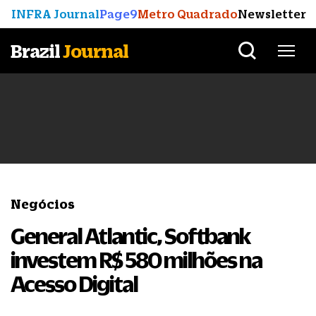
INFRA Journal
Page9
Metro Quadrado
Newsletter
Brazil
Journal
Negócios
General Atlantic, Softbank
investem R$ 580 milhões na
Acesso Digital