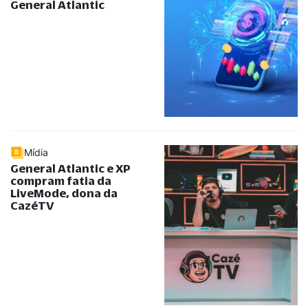
General Atlantic
Mídia
General Atlantic e XP
compram fatia da
LiveMode, dona da
CazéTV