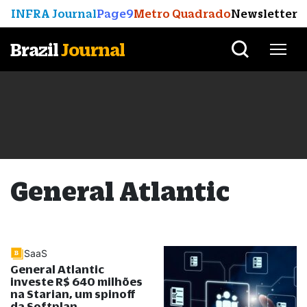
INFRA Journal
Page9
Metro Quadrado
Newsletter
Brazil
Journal
General Atlantic
SaaS
General Atlantic
investe R$ 640 milhões
na Starian, um spinoff
da Softplan