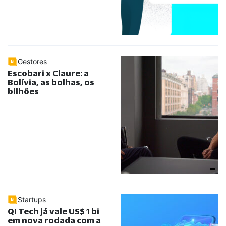
Gestores
Escobari x Claure: a
Bolívia, as bolhas, os
bilhões
Startups
QI Tech já vale US$ 1 bi
em nova rodada com a