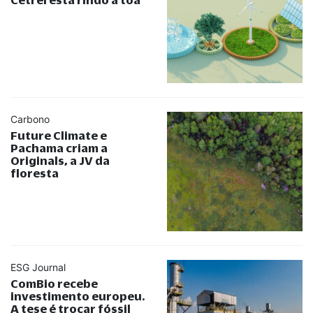
Carbono
Future Climate e
Pachama criam a
Originals, a JV da
floresta
ESG Journal
ComBio recebe
investimento europeu.
A tese é trocar fóssil