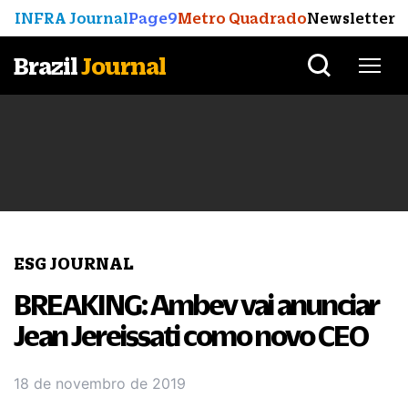
INFRA Journal
Page9
Metro Quadrado
Newsletter
Brazil
Journal
ESG JOURNAL
BREAKING: Ambev vai anunciar
Jean Jereissati como novo CEO
18 de novembro de 2019