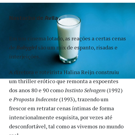
Nastacha de Avila
Em um cinema lotado, as reações a certas cenas
de
Babygirl
são um mix de espanto, risadas e
interjeições.
A diretora e roteirista Halina Reijn construiu
um thriller erótico que remonta a expoentes
dos anos 80 e 90 como
Instinto Selvagem
(1992)
e
Proposta Indecente
(1993), trazendo um
frescor em retratar cenas íntimas de forma
intencionalmente esquisita, por vezes até
desconfortável, tal como as vivemos no mundo