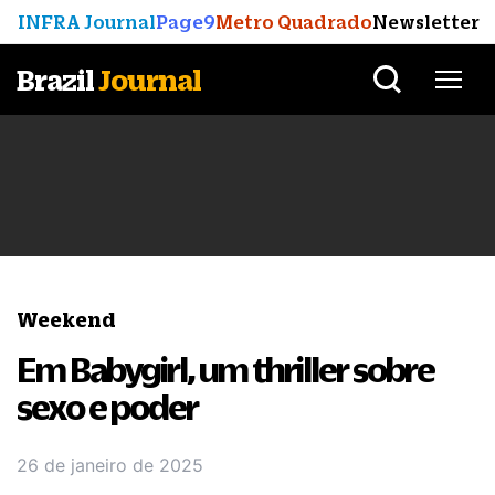
INFRA Journal
Page9
Metro Quadrado
Newsletter
Brazil
Journal
Weekend
Em Babygirl, um thriller sobre
sexo e poder
26 de janeiro de 2025