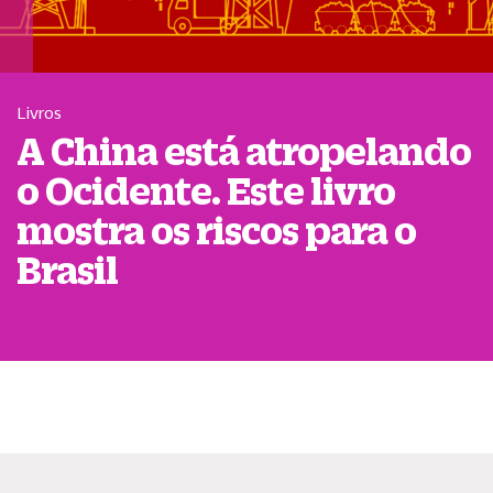
Livros
A China está atropelando
o Ocidente. Este livro
mostra os riscos para o
Brasil