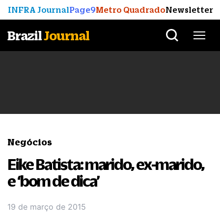
INFRA Journal
Page9
Metro Quadrado
Newsletter
Brazil
Journal
Negócios
Eike Batista: marido, ex-marido,
e ‘bom de dica’
19 de março de 2015