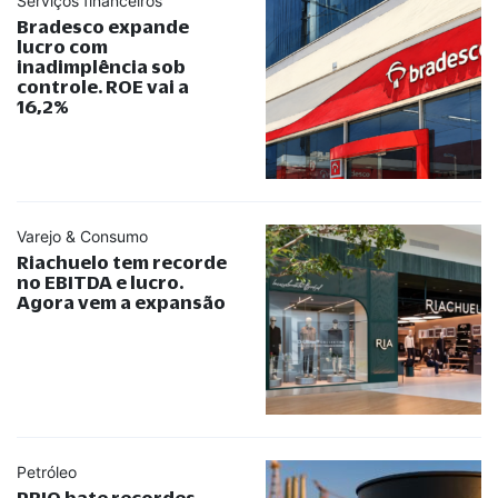
Serviços financeiros
Bradesco expande
lucro com
inadimplência sob
controle. ROE vai a
16,2%
Varejo & Consumo
Riachuelo tem recorde
no EBITDA e lucro.
Agora vem a expansão
Petróleo
PRIO bate recordes