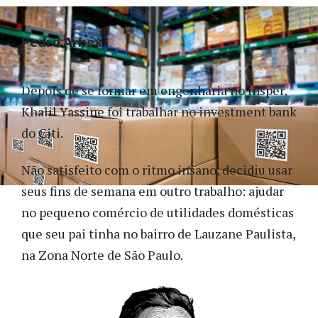
Pedro Arbex
Depois de se formar em engenharia no Insper,
Khalil Yassine foi trabalhar no investment bank
do Citi.
Não satisfeito com o ritmo insano, decidiu usar
seus fins de semana em outro trabalho: ajudar
no pequeno comércio de utilidades domésticas
que seu pai tinha no bairro de Lauzane Paulista,
na Zona Norte de São Paulo.