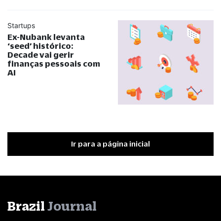
Startups
Ex-Nubank levanta
‘seed’ histórico:
Decade vai gerir
finanças pessoais com
AI
Ir para a página inicial
Brazil
Journal