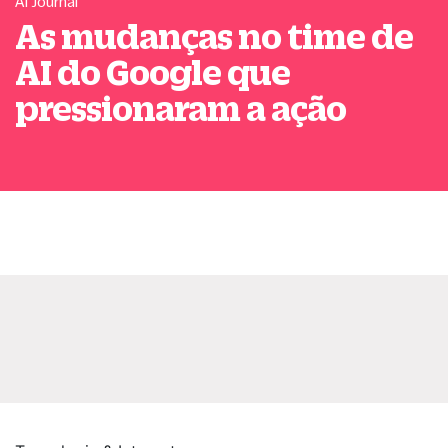
AI Journal
As mudanças no time de
AI do Google que
pressionaram a ação