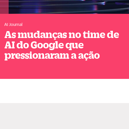
AI Journal
As mudanças no time de
AI do Google que
pressionaram a ação