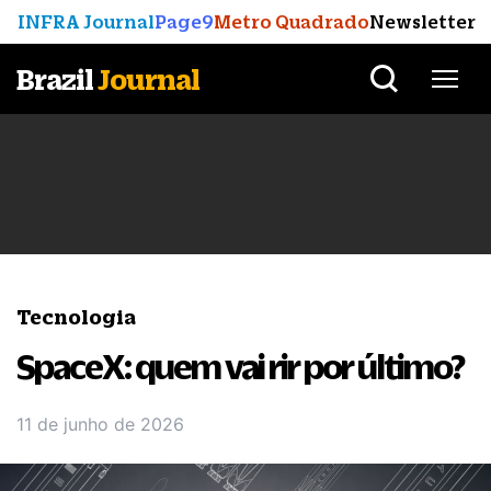
INFRA Journal
Page9
Metro Quadrado
Newsletter
Brazil
Journal
Tecnologia
SpaceX: quem vai rir por último?
11 de junho de 2026