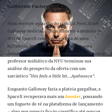
Guilherme Pacheco
Num recente episódio do podcast
Pivot
, Scott
Galloway dedicou alguns minutos a demolir o
IPO da SpaceX com a delicadeza de uma
britadeira. Num recorte que viralizou esta
semana, depois de vários comentários jocosos o
professor midiático da NYU terminou sua
análise do prospecto da oferta com um
sarcástico
“this feels a little bit…Ayahuasca”.
Enquanto Galloway fazia a plateia gargalhar, a
SpaceX recuperava mais um
booster
, pousando
um foguete de ré na plataforma de lançamento
– algo que parecia ficção científica até poucos