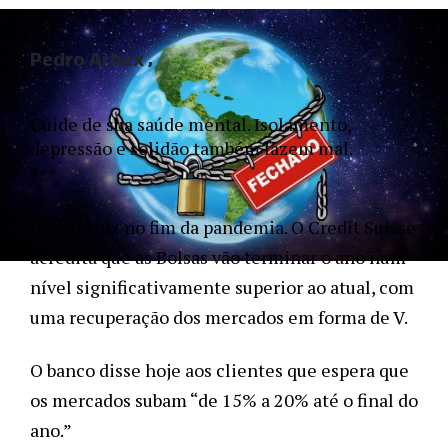
Pedro Arbex
Cuide de sua saúde mental. Isolamento, 
depressão e solidão também fazem mal.
***
Há uma luz no fim da pandemia. O Credit Suisse 
acredita que as Bolsas vão terminar o ano num 
nível significativamente superior ao atual, com 
uma recuperação dos mercados em forma de V. 
O banco disse hoje aos clientes que espera que 
os mercados subam “de 15% a 20% até o final do 
ano.”