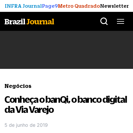
INFRA Journal
Page9
Metro Quadrado
Newsletter
Brazil
Journal
Negócios
Conheça o banQi, o banco digital
da Via Varejo
5 de junho de 2019