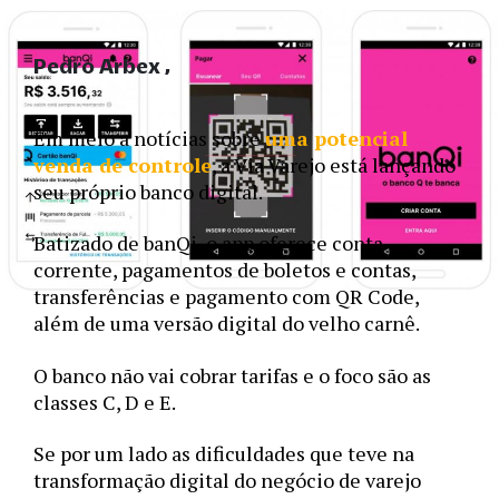
Pedro Arbex
Em meio a notícias sobre 
uma potencial 
venda de controle
, a Via Varejo está lançando 
seu próprio banco digital. 
Batizado de banQi, o app oferece conta 
corrente, pagamentos de boletos e contas, 
transferências e pagamento com QR Code, 
além de uma versão digital do velho carnê. 
O banco não vai cobrar tarifas e o foco são as 
classes C, D e E. 
Se por um lado as dificuldades que teve na 
transformação digital do negócio de varejo 