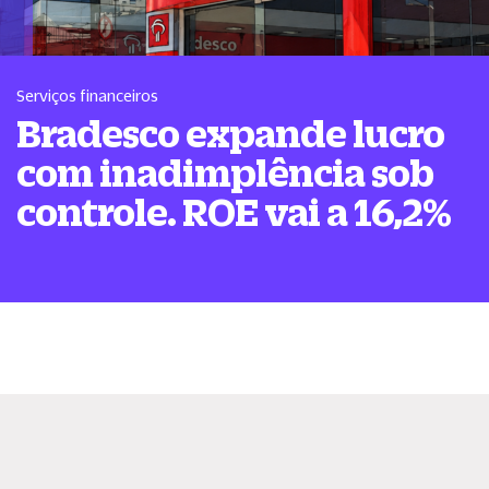
Serviços financeiros
Bradesco expande lucro
com inadimplência sob
controle. ROE vai a 16,2%