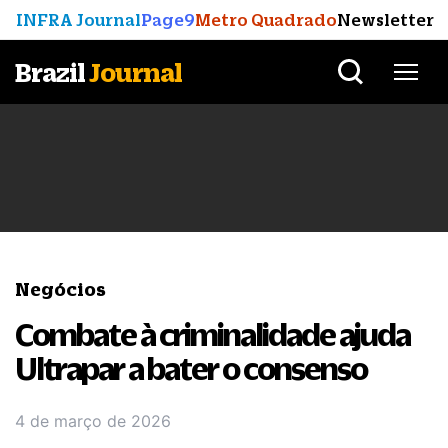
INFRA Journal
Page9
Metro Quadrado
Newsletter
Brazil
Journal
Negócios
Combate à criminalidade ajuda
Ultrapar a bater o consenso
4 de março de 2026