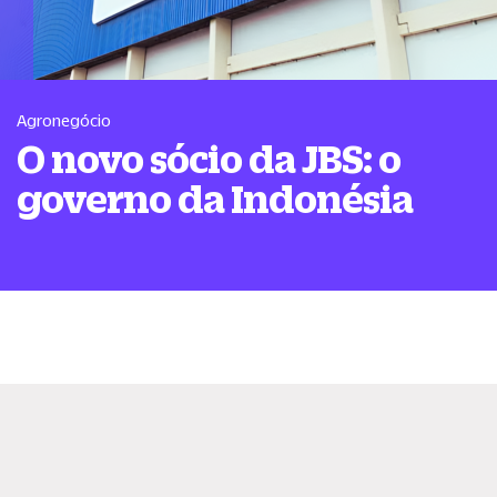
Agronegócio
O novo sócio da JBS: o
governo da Indonésia