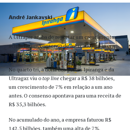
André Jankavski
A Ultrapar acaba de reportar um crescimento
acima de um consenso de mercado que já era
construtivo.
No quarto tri, a dona dos postos Ipiranga e da
Ultragaz viu o
top line
chegar a R$ 38 bilhões,
um crescimento de 7% em relação a um ano
antes. O consenso apontava para uma receita de
R$ 35,3 bilhões.
No acumulado do ano, a empresa faturou R$
142,5 bilhões, também uma alta de 7%.