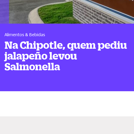
Alimentos & Bebidas
Na Chipotle, quem pediu
jalapeño levou
Salmonella