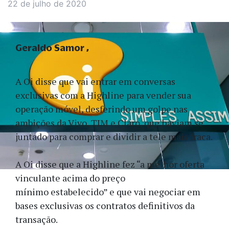
22 de julho de 2020
Geraldo Samor
A Oi disse que vai entrar em conversas
exclusivas com a Highline para vender sua
operação móvel, desferindo um golpe nas
ambições da Vivo, TIM e Claro, que haviam se
juntado para comprar e dividir a tele mais fraca.
A Oi disse que a Highline fez “a melhor oferta
vinculante acima do preço
mínimo estabelecido” e que vai negociar em
bases exclusivas os contratos definitivos da
transação.