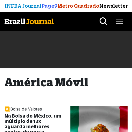
INFRA Journal
Page9
Metro Quadrado
Newsletter
Brazil
Journal
América Móvil
Bolsa de Valores
Na Bolsa do México, um
múltiplo de 12x
aguarda melhores
ventos do norte