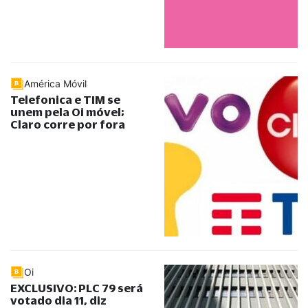
América Móvil
Telefonica e TIM se
unem pela Oi móvel;
Claro corre por fora
Oi
EXCLUSIVO: PLC 79 será
votado dia 11, diz