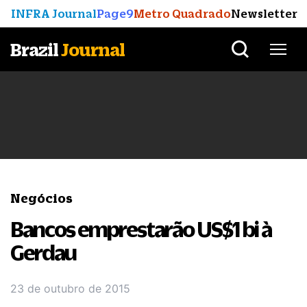
INFRA Journal
Page9
Metro Quadrado
Newsletter
Brazil
Journal
Negócios
Bancos emprestarão US$1 bi à
Gerdau
23 de outubro de 2015