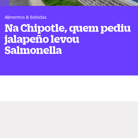
Alimentos & Bebidas
Na Chipotle, quem pediu
jalapeño levou
Salmonella