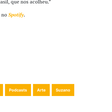
asil, que nos acolheu.”
l no
Spotify
.
Podcasts
Arte
Suzano