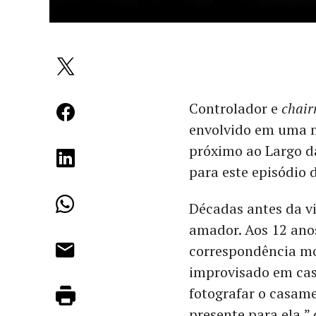
Controlador e
chai
envolvido em uma n
próximo ao Largo d
para este episódio
Décadas antes da vi
amador. Aos 12 ano
correspondência
mo
improvisado em casa
fotografar o casam
presente para ela,” 