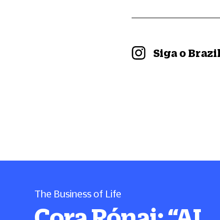
Siga o Braz
The Business of Life
Cora Rónai:
“
AI