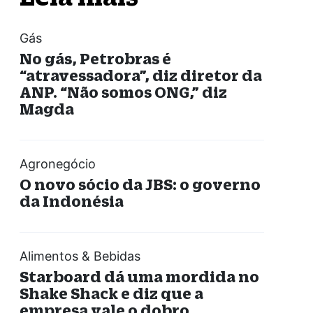
Gás
No gás, Petrobras é
“atravessadora”, diz diretor da
ANP. “Não somos ONG,” diz
Magda
Agronegócio
O novo sócio da JBS: o governo
da Indonésia
Alimentos & Bebidas
Starboard dá uma mordida no
Shake Shack e diz que a
empresa vale o dobro