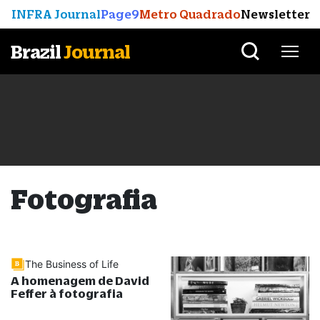
INFRA Journal
Page9
Metro Quadrado
Newsletter
Brazil
Journal
Fotografia
The Business of Life
A homenagem de David
Feffer à fotografia