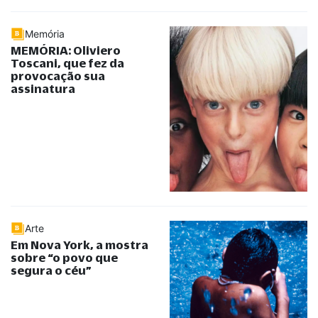
Memória
MEMÓRIA: Oliviero
Toscani, que fez da
provocação sua
assinatura
Arte
Em Nova York, a mostra
sobre
“
o povo que
segura o céu
”