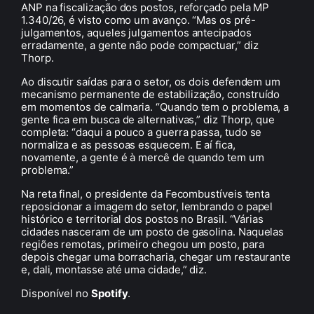
ANP na fiscalização dos postos, reforçado pela MP
1.340/26, é visto como um avanço. “Mas os pré-
julgamentos, aqueles julgamentos antecipados
erradamente, a gente não pode compactuar,” diz
Thorp.
Ao discutir saídas para o setor, os dois defendem um
mecanismo permanente de estabilização, construído
em momentos de calmaria. “Quando tem o problema, a
gente fica em busca de alternativas,” diz Thorp, que
completa: “daqui a pouco a guerra passa, tudo se
normaliza e as pessoas esquecem. E aí fica,
novamente, a gente é à mercê de quando tem um
problema.”
Na reta final, o presidente da Fecombustíveis tenta
reposicionar a imagem do setor, lembrando o papel
histórico e territorial dos postos no Brasil. “Várias
cidades nasceram de um posto de gasolina. Naquelas
regiões remotas, primeiro chegou um posto, para
depois chegar uma borracharia, chegar um restaurante
e, dali, montasse até uma cidade,” diz.
Disponível no
Spotify
.