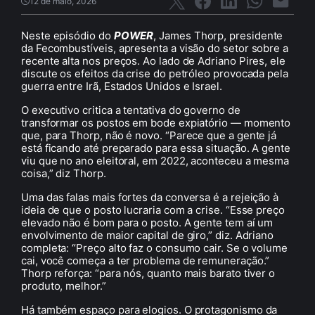
12 de maio, 2026
Neste episódio do
POWER
, James Thorp, presidente
da Fecombustíveis, apresenta a visão do setor sobre a
recente alta nos preços. Ao lado de Adriano Pires, ele
discute os efeitos da crise do petróleo provocada pela
guerra entre Irã, Estados Unidos e Israel.
O executivo critica a tentativa do governo de
transformar os postos em bode expiatório — momento
que, para Thorp, não é novo. “Parece que a gente já
está ficando até preparado para essa situação. A gente
viu que no ano eleitoral, em 2022, aconteceu a mesma
coisa,” diz Thorp.
Uma das falas mais fortes da conversa é a rejeição à
ideia de que o posto lucraria com a crise. “Esse preço
elevado não é bom para o posto. A gente tem aí um
envolvimento de maior capital de giro,” diz. Adriano
completa: “Preço alto faz o consumo cair. Se o volume
cai, você começa a ter problema de remuneração.”
Thorp reforça: “para nós, quanto mais barato tiver o
produto, melhor.”
Há também espaço para elogios. O protagonismo da