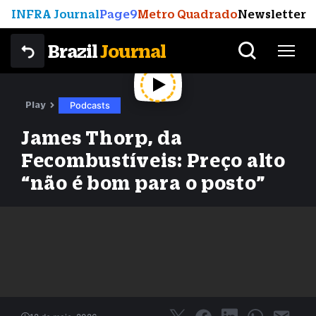
INFRA Journal
Page9
Metro Quadrado
Newsletter
Brazil
Journal
Play
Podcasts
James Thorp, da
Fecombustíveis: Preço alto
“não é bom para o posto”