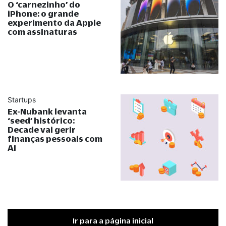
O ‘carnezinho’ do
iPhone: o grande
experimento da Apple
com assinaturas
Startups
Ex-Nubank levanta
‘seed’ histórico:
Decade vai gerir
finanças pessoais com
AI
Ir para a página inicial