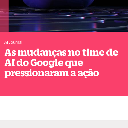
AI Journal
As mudanças no time de
AI do Google que
pressionaram a ação