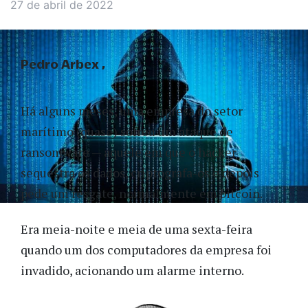
27 de abril de 2022
Pedro Arbex
Há alguns meses, uma empresa do setor
marítimo (quase) sofreu um ataque de
ransomware — aquele em que o hacker
sequestra os dados, criptografa-os e depois
pede um resgate, normalmente em bitcoin.
Era meia-noite e meia de uma sexta-feira
quando um dos computadores da empresa foi
invadido, acionando um alarme interno.