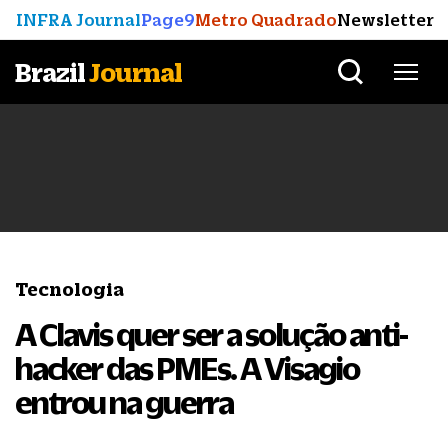
INFRA Journal
Page9
Metro Quadrado
Newsletter
Brazil
Journal
Tecnologia
A Clavis quer ser a solução anti-
hacker das PMEs. A Visagio
entrou na guerra