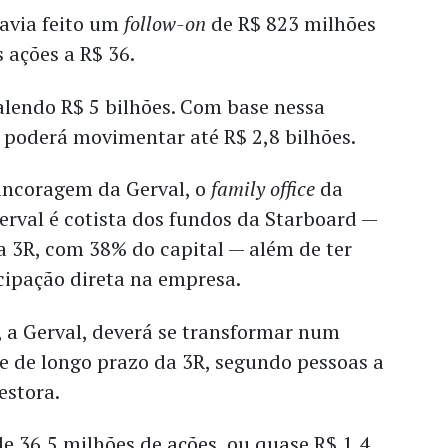
havia feito um
follow-on
de R$ 823 milhões
 ações a R$ 36.
alendo R$ 5 bilhões. Com base nessa
poderá movimentar até R$ 2,8 bilhões.
 ancoragem da Gerval, o
family office
da
erval é cotista dos fundos da Starboard —
a 3R, com 38% do capital — além de ter
ipação direta na empresa.
, a Gerval, deverá se transformar num
 e de longo prazo da 3R, segundo pessoas a
estora.
de 36,5 milhões de ações, ou quase R$ 1,4