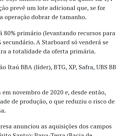
ção prevê um lote adicional que, se for
 a operação dobrar de tamanho.
rá 80% primário (levantando recursos para
 secundário. A Starboard só venderá se
a a totalidade da oferta primária.
o Itaú BBA (líder), BTG, XP, Safra, UBS BB
a em novembro de 2020 e, desde então,
de de produção, o que reduziu o risco de
a.
presa anunciou as aquisições dos campos
írito Santo); Papa-Terra (Bacia de