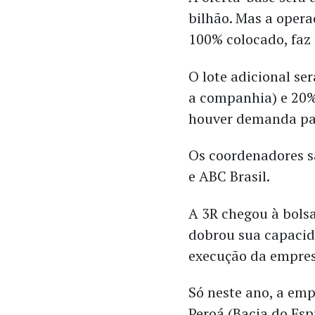
bilhão. Mas a opera
100% colocado, faz
O lote adicional se
a companhia) e 20%
houver demanda par
Os coordenadores sã
e ABC Brasil.
A 3R chegou à bols
dobrou sua capacida
execução da empres
Só neste ano, a em
Peroá (Bacia do Esp