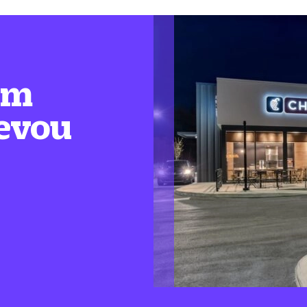
em
levou