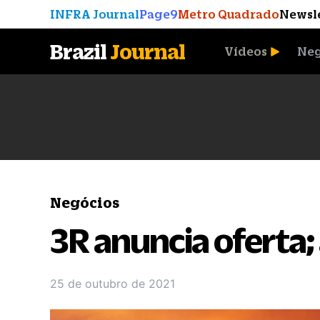
INFRA Journal
Page9
Metro Quadrado
Newsl
Brazil
Journal
Vídeos
Neg
A Moeda que Vingou
Negócios
3R anuncia oferta;
25 de outubro de 2021