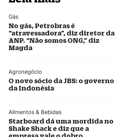
Gás
No gás, Petrobras é
“atravessadora”, diz diretor da
ANP. “Não somos ONG,” diz
Magda
Agronegócio
O novo sócio da JBS: o governo
da Indonésia
Alimentos & Bebidas
Starboard dá uma mordida no
Shake Shack e diz que a
empresa vale o dobro