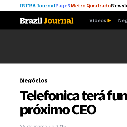
INFRA Journal
Page9
Metro Quadrado
Newsl
Brazil
Journal
Vídeos
Neg
A Moeda que Vingou
Negócios
Telefonica terá f
próximo CEO
25 de março de 2015