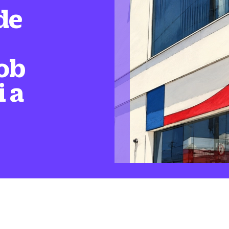
de
ob
i a