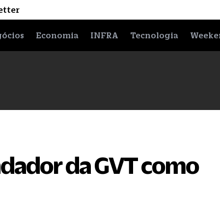
etter
ócios
Economia
INFRA
Tecnologia
Weeke
undador da GVT como