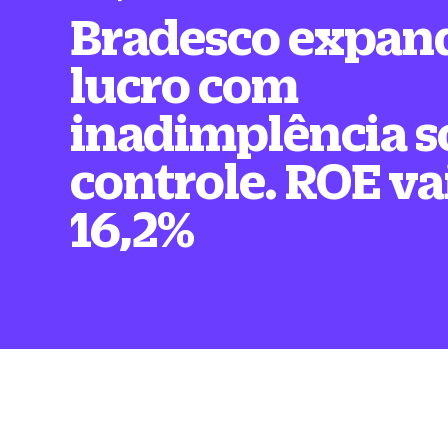
Bradesco expan
lucro com
inadimplência s
controle. ROE va
16,2%