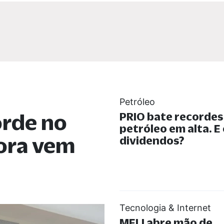
Petróleo
orde no
PRIO bate recorde
petróleo em alta. E
gora vem
dividendos?
Tecnologia & Internet
MELI abre mão de