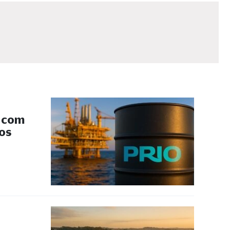
s com
 os