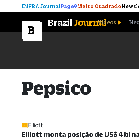
INFRA Journal
Page9
Metro Quadrado
Newsl
Brazil
Journal
Vídeos
Neg
A Moeda que Vingou
Pepsico
Elliott
Elliott monta posição de US$ 4 bi n