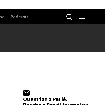
nd
Podcasts
Quem faz o PIB lê.
Receba o Brazil Journal no