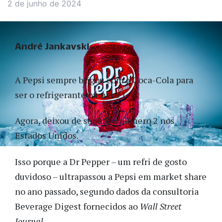
2 de junho de 2024
André Jankavski
A Pepsi sempre brigou com a Coca-Cola para
ser o refrigerante número 1.
Agora, deixou de ser até o número 2 nos
Estados Unidos.
Isso porque a Dr Pepper – um refri de gosto
duvidoso – ultrapassou a Pepsi em market share
no ano passado, segundo dados da consultoria
Beverage Digest fornecidos ao
Wall Street
Journal
.