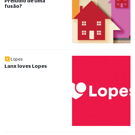
Prelúdio de uma
fusão?
Lopes
Lanx loves Lopes