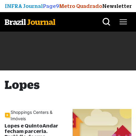
INFRA Journal
Page9
Metro Quadrado
Newsletter
Brazil
Journal
Lopes
Shoppings Centers &
Imóveis
Lopes e QuintoAndar
fecham parceria.