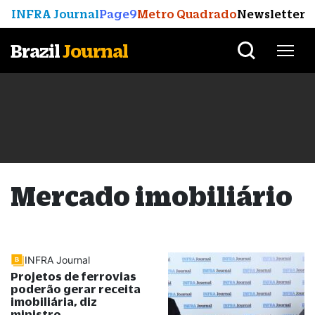
INFRA Journal
Page9
Metro Quadrado
Newsletter
Brazil
Journal
Mercado imobiliário
INFRA Journal
Projetos de ferrovias
poderão gerar receita
imobiliária, diz
ministro