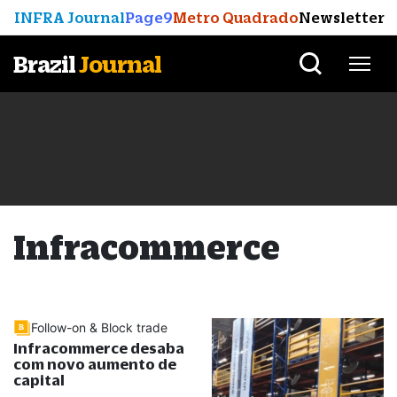
INFRA Journal
Page9
Metro Quadrado
Newsletter
Brazil
Journal
Infracommerce
Follow-on & Block trade
Infracommerce desaba
com novo aumento de
capital