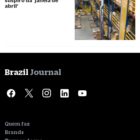
suspiro da ‘janela de
abril’
Brazil
Journal
Quem faz
Brands