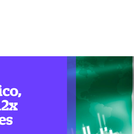
ico,
12x
es