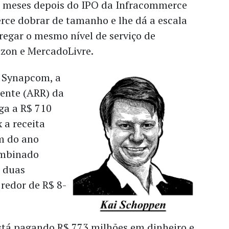
o meses depois do IPO da Infracommerce
rce dobrar de tamanho e lhe dá a escala
regar o mesmo nível de serviço de
zon e MercadoLivre.
 Synapcom, a
rente (ARR) da
ga a R$ 710
 a receita
im do ano
ombinado
 duas
redor de R$ 8-
tá pagando R$ 773 milhões em dinheiro e