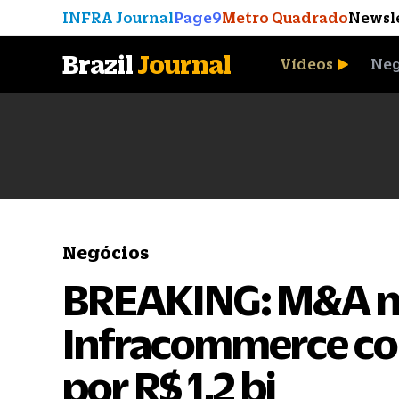
INFRA Journal
Page9
Metro Quadrado
Newsl
Brazil
Journal
Vídeos
Neg
A Moeda que Vingou
Negócios
BREAKING: M&A no
Infracommerce c
por R$ 1,2 bi