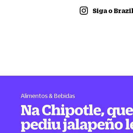
Siga o Braz
Alimentos & Bebidas
Na Chipotle, qu
pediu jalapeño 