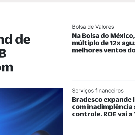
Bolsa de Valores
nd de
Na Bolsa do México
múltiplo de 12x ag
B
melhores ventos do
com
Serviços financeiros
Bradesco expande 
com inadimplência
controle. ROE vai a