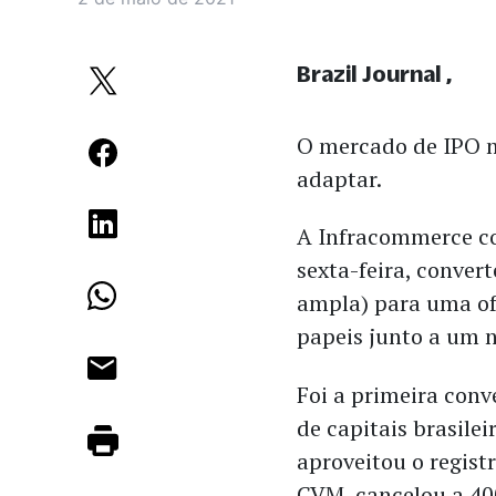
Brazil Journal
O mercado de IPO 
adaptar.
A Infracommerce co
sexta-feira, conver
ampla) para uma of
papeis junto a um n
Foi a primeira conv
de capitais brasile
aproveitou o regis
CVM, cancelou a 40