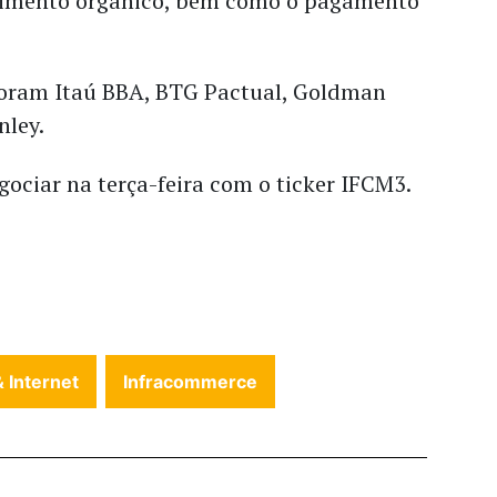
scimento orgânico, bem como o pagamento
oram Itaú BBA, BTG Pactual, Goldman
nley.
ociar na terça-feira com o ticker IFCM3.
 Internet
Infracommerce