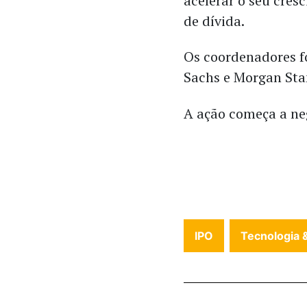
acelerar o seu cre
de dívida.
Os coordenadores f
Sachs e Morgan Sta
A ação começa a neg
IPO
Tecnologia &