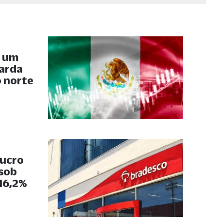
, um
uarda
 norte
lucro
 sob
 16,2%