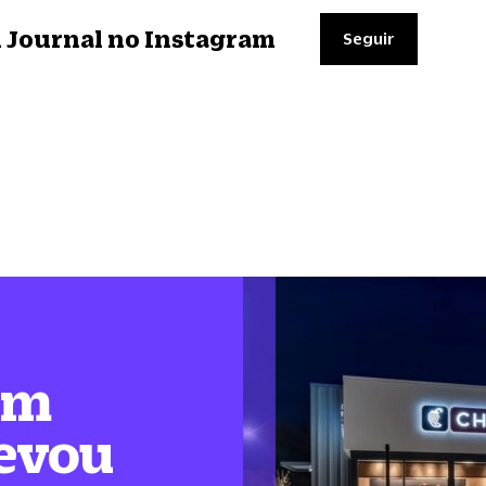
il Journal no Instagram
Seguir
em
levou