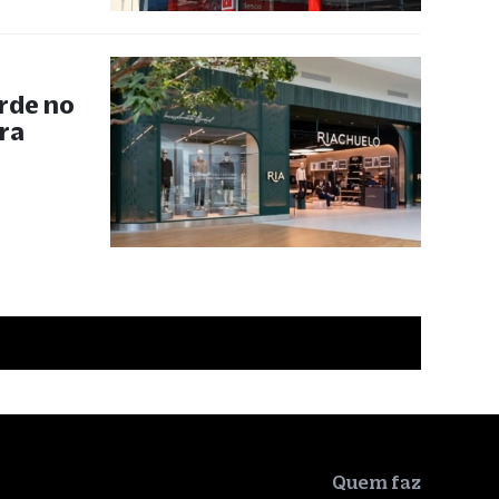
rde no
ra
Quem faz