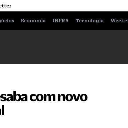
etter
ócios
Economia
INFRA
Tecnologia
Weeke
saba com novo
l