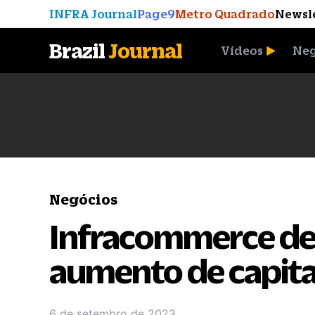
INFRA Journal
Page9
Metro Quadrado
Newsl
Brazil
Journal
Vídeos
Neg
A Moeda que Vingou
Negócios
Infracommerce de
aumento de capita
6 de setembro de 2023