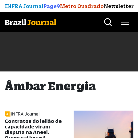
INFRA Journal
Page9
Metro Quadrado
Newsletter
Brazil
Journal
Âmbar Energia
INFRA Journal
Contratos do leilão de
capacidade viram
disputa na Aneel.
Quem vai levar?