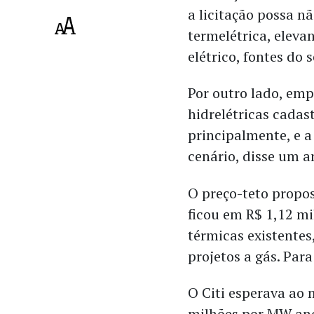
a licitação possa 
termelétrica, eleva
elétrico, fontes do
Por outro lado, em
hidrelétricas cadas
principalmente, e a
cenário, disse um a
O preço-teto propos
ficou em R$ 1,12 m
térmicas existentes
projetos a gás. Par
O Citi esperava ao 
milhões por MW.an