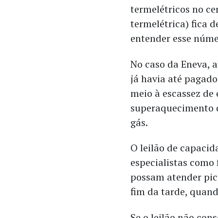
termelétricos no c
termelétrica) fica d
entender esse núme
No caso da Eneva, 
já havia até pagado
meio à escassez de
superaquecimento d
gás.
O leilão de capacid
especialistas como
possam atender pic
fim da tarde, quand
Se o leilão não con