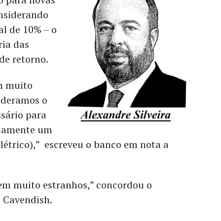
onsiderando
al de 10% – o
ia das
de retorno.
m muito
ideramos o
sário para
damente um
létrico),” escreveu o banco em nota a
m muito estranhos,” concordou o
l Cavendish.