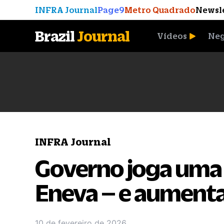
INFRA Journal
Page9
Metro Quadrado
Newsl
Brazil
Journal
Vídeos
Neg
A Moeda que Vingou
INFRA Journal
Governo joga uma
Eneva – e aumenta
10 de fevereiro de 2026