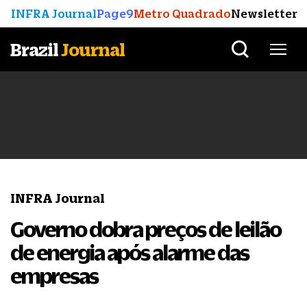
INFRA Journal
Page9
Metro Quadrado
Newsletter
Brazil
Journal
INFRA Journal
Governo dobra preços de leilão
de energia após alarme das
empresas