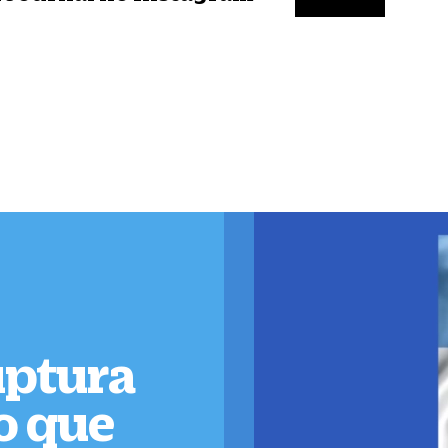
uptura
ro que