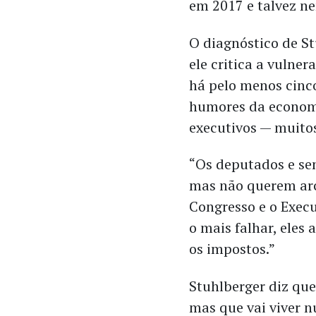
em 2017 e talvez n
O diagnóstico de S
ele critica a vulne
há pelo menos cinco
humores da economi
executivos — muitos
“Os deputados e sen
mas não querem arca
Congresso e o Execu
o mais falhar, ele
os impostos.”
Stuhlberger diz que
mas que vai viver nu