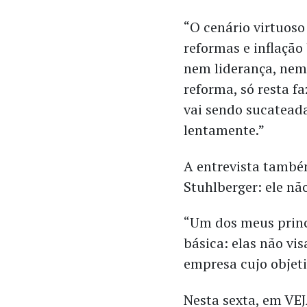
“O cenário virtuos
reformas e inflação
nem liderança, nem 
reforma, só resta f
vai sendo sucatead
lentamente.”
A entrevista també
Stuhlberger: ele nã
“Um dos meus princí
básica: elas não vi
empresa cujo objeti
Nesta sexta, em VEJ