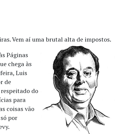
ras. Vem aí uma brutal alta de impostos.
às Páginas
ue chega às
feira, Luis
or de
 respeitado do
ícias para
as coisas vão
 só por
evy.