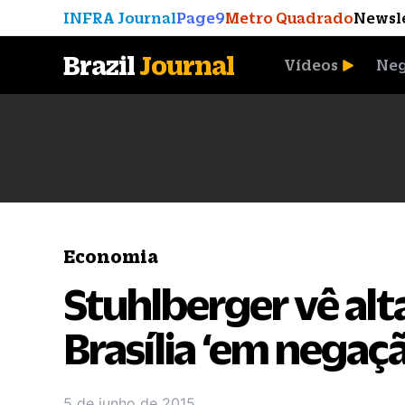
INFRA Journal
Page9
Metro Quadrado
Newsl
Brazil
Journal
Vídeos
Neg
A Moeda que Vingou
Economia
Stuhlberger vê alt
Brasília ‘em negaç
5 de junho de 2015