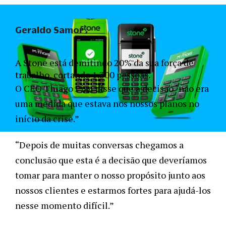
Geraldo Samor
A Stone está demitindo 20% da sua força de 
trabalho, cortando 1.300 pessoas.
O CEO Thiago Piau disse que a decisão “não era 
uma medida que estava nos nossos planos no 
início da crise.” 
“Depois de muitas conversas chegamos a 
conclusão que esta é a decisão que deveríamos 
tomar para manter o nosso propósito junto aos 
nossos clientes e estarmos fortes para ajudá-los 
nesse momento difícil.” 