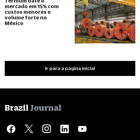
Ternium bate o
mercado em 15% com
custos menores e
volume forte no
México
Ir para a página inicial
Brazil
Journal