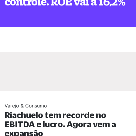
controle. ROE vai a 16,2%
Varejo & Consumo
Riachuelo tem recorde no
EBITDA e lucro. Agora vem a
expansão