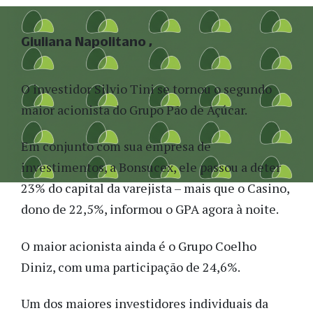
Giuliana Napolitano
O investidor Silvio Tini se tornou o segundo
maior acionista do Grupo Pão de Açúcar.
Em conjunto com sua empresa de
investimentos, a Bonsucex, ele passou a deter
23% do capital da varejista – mais que o Casino,
dono de 22,5%, informou o GPA agora à noite.
O maior acionista ainda é o Grupo Coelho
Diniz, com uma participação de 24,6%.
Um dos maiores investidores individuais da