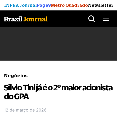
INFRA Journal
Page9
Metro Quadrado
Newsletter
Brazil
Journal
Negócios
Silvio Tini já é o 2º maior acionista
do GPA
12 de março de 2026