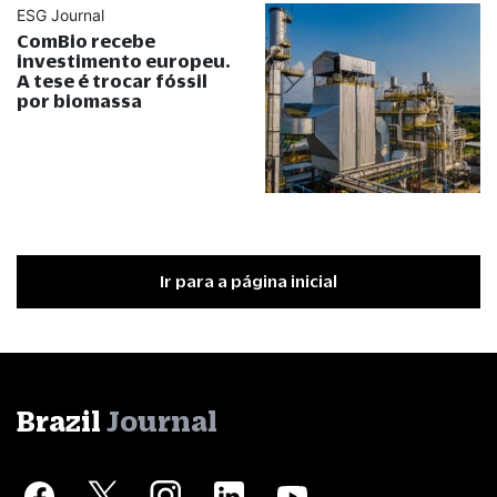
ESG Journal
ComBio recebe
investimento europeu.
A tese é trocar fóssil
por biomassa
Ir para a página inicial
Brazil
Journal