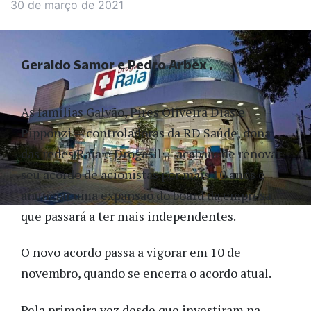
30 de março de 2021
Geraldo Samor e Pedro Arbex
As famílias Galvão, Pires Oliveira Dias e
Pipponzi — controladoras da RD Saúde, dona
das redes Raia e Drogasil — acabam de renovar
seu acordo de acionistas por mais 10 anos e
anunciar uma expansão do board da empresa,
que passará a ter mais independentes.
O novo acordo passa a vigorar em 10 de
novembro, quando se encerra o acordo atual.
Pela primeira vez desde que investiram na