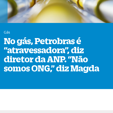
Gás
No gás, Petrobras é
“
atravessadora
”
, diz
diretor da ANP.
“
Não
somos ONG,
”
diz Magda