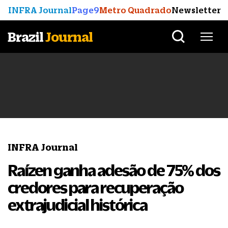
INFRA Journal
Page9
Metro Quadrado
Newsletter
Brazil
Journal
INFRA Journal
Raízen ganha adesão de 75% dos
credores para recuperação
extrajudicial histórica