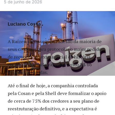
5 de junho de 2026
Luciano Costa
A Raízen já conseguiu a adesão da maioria de
seus credores para protocolar o maior pedido
de recuperação extrajudicial da história
corporativa brasileira, envolvendo R$ 66
bilhões em dívidas.
Até o final de hoje, a companhia controlada
pela Cosan e pela Shell deve formalizar o apoio
de cerca de 75% dos credores a seu plano de
reestruturação definitivo, e a expectativa é