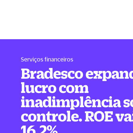
Serviços financeiros
Bradesco expan
lucro com
inadimplência s
controle. ROE va
16,2%