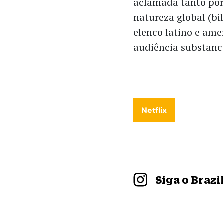
aclamada tanto por 
natureza global (bil
elenco latino e am
audiência substanci
Netflix
Siga o Braz