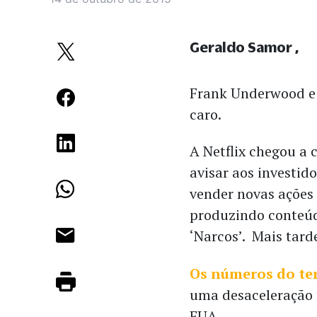
Geraldo Samor
Frank Underwood e
caro.
A Netflix chegou a 
avisar aos investid
vender novas ações
produzindo conteúd
‘Narcos’. Mais tard
Os números do ter
uma desaceleração 
EUA.