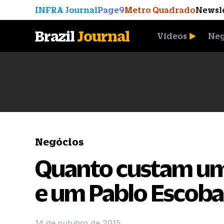
INFRA Journal
Page9
Metro Quadrado
Newsl
Brazil
Journal
Vídeos
Neg
A Moeda que Vingou
Negócios
Quanto custam u
e um Pablo Escoba
14 de outubro de 2015