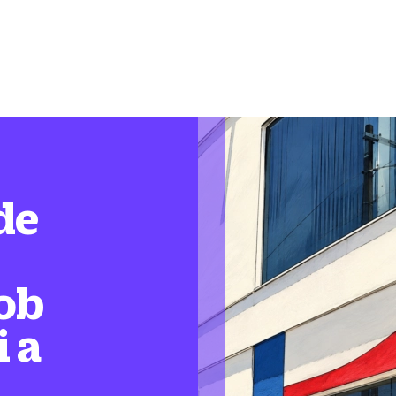
de
ob
i a