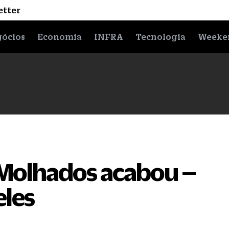
etter
ócios
Economia
INFRA
Tecnologia
Weeke
 Molhados acabou –
eles