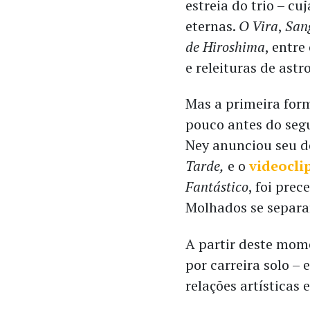
estreia do trio – cu
eternas.
O Vira
,
San
de Hiroshima
, entre
e releituras de ast
Mas a primeira for
pouco antes do seg
Ney anunciou seu d
Tarde,
e o
videocli
Fantástico
, foi pre
Molhados se separa
A partir deste mom
por carreira solo –
relações artísticas 