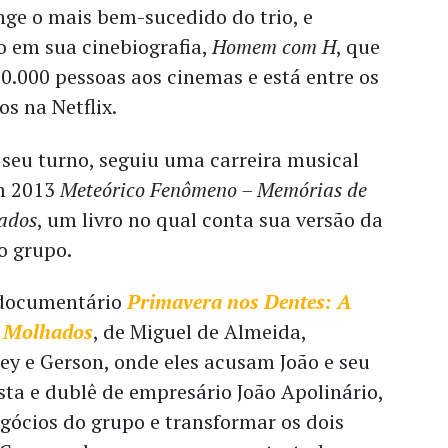
nge o mais bem-sucedido do trio, e
o em sua cinebiografia,
Homem com H
, que
00.000 pessoas aos cinemas e está entre os
os na Netflix.
seu turno, seguiu uma carreira musical
em 2013
Meteórico Fenômeno – Memórias de
ados
, um livro no qual conta sua versão da
o grupo.
o documentário
Primavera nos Dentes: A
& Molhados
, de Miguel de Almeida,
Ney e Gerson, onde eles acusam João e seu
ista e dublê de empresário João Apolinário,
gócios do grupo e transformar os dois