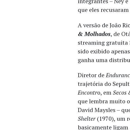
integrantes – Ney e
que eles recusaram
A versão de João Ri
& Molhados
, de Ot
streaming gratuita 
sido exibido apenas
ganha uma distribu
Diretor de
Enduranc
trajetória do Sepult
Encontr
o, em
Secos
que lembra muito o 
David Maysles – que
Shelter
(1970), um r
basicamente ligam 