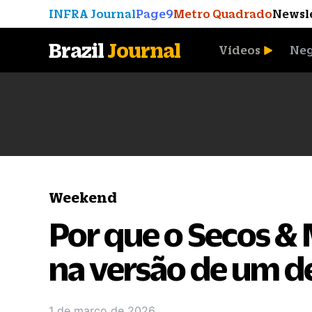
INFRA Journal
Page9
Metro Quadrado
Newsl
Brazil
Journal
Vídeos
Neg
A Moeda que Vingou
Weekend
Por que o Secos &
na versão de um d
1 de março de 2026