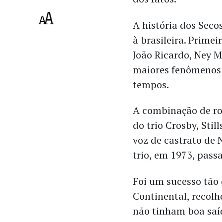
A história dos Sec
à brasileira. Primei
João Ricardo, Ney 
maiores fenômenos 
tempos.
A combinação de roc
do trio Crosby, Stil
voz de castrato de 
trio, em 1973, pass
Foi um sucesso tão
Continental, recolh
não tinham boa saí