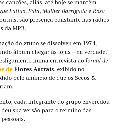
jas canções, aliás, até hoje se mantêm
gue Latino
,
Fala
,
Mulher Barriguda
e
Rosa
 outras, são presença constante nas rádios
ros da MPB.
mação do grupo se dissolveu em 1974,
undo álbum chegar às lojas – na verdade,
esligamento numa entrevista ao
Jornal de
pe de
Flores Astrais
, exibido no
cedido pelo anúncio de que os Secos &
riam.
ento, cada integrante do grupo enveredou
 e deu sua versão para o término das
e pessoais.