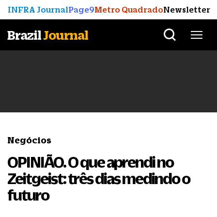
INFRA Journal
Page9
Metro Quadrado
Newsletter
Brazil
Journal
Negócios
OPINIÃO. O que aprendi no
Zeitgeist: três dias medindo o
futuro