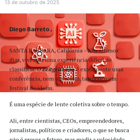
13 de outubro de 2025
Diego Barreto
SANTA BARBARA, Califórnia – Nos últimos
dias, vivi aqui uma experiência difícil de
classificar. O
Zeitgeist
não é exatamente uma
conferência, nem um retiro, tampouco um
festival de ideias.
É uma espécie de lente coletiva sobre o tempo.
Ali, entre cientistas, CEOs, empreendedores,
jornalistas, políticos e criadores, o que se busca
não é prever o futuro, mas medir a velocidade