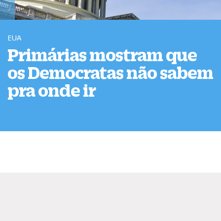
EUA
Primárias mostram que
os Democratas não sabem
pra onde ir