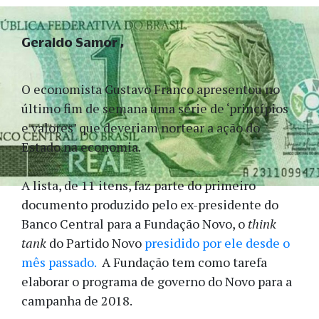
Geraldo Samor
O economista Gustavo Franco apresentou no
último fim de semana uma série de ‘princípios
e valores’ que deveriam nortear a ação do
Estado na economia.
A lista, de 11 itens, faz parte do primeiro
documento produzido pelo ex-presidente do
Banco Central para a Fundação Novo, o
think
tank
do Partido Novo
presidido por ele desde o
mês passado.
A Fundação tem como tarefa
elaborar o programa de governo do Novo para a
campanha de 2018.