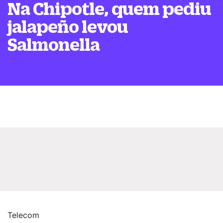
Na Chipotle, quem pediu
jalapeño levou
Salmonella
Telecom