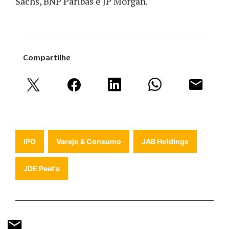
Sachs, BNP Paribas e JP Morgan.
Compartilhe
IPO
Varejo & Consumo
JAB Holdings
JDE Peet's