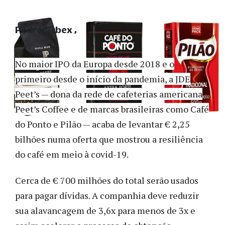
Pedro Arbex
No maior IPO da Europa desde 2018 e o
primeiro desde o início da pandemia, a JDE
Peet’s — dona da rede de cafeterias americana
Peet’s Coffee e de marcas brasileiras como Café
do Ponto e Pilão — acaba de levantar € 2,25
bilhões numa oferta que mostrou a resiliência
do café em meio à covid-19.
Cerca de € 700 milhões do total serão usados
para pagar dívidas. A companhia deve reduzir
sua alavancagem de 3,6x para menos de 3x e