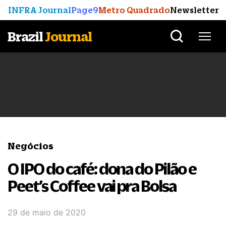
INFRA Journal
Page9
Metro Quadrado
Newsletter
Brazil
Journal
Negócios
O IPO do café: dona do Pilão e
Peet’s Coffee vai pra Bolsa
29 de maio de 2020