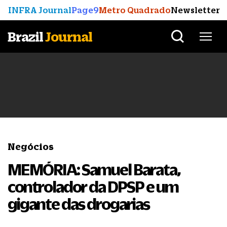
INFRA Journal
Page9
Metro Quadrado
Newsletter
Brazil
Journal
Negócios
MEMÓRIA: Samuel Barata,
controlador da DPSP e um
gigante das drogarias