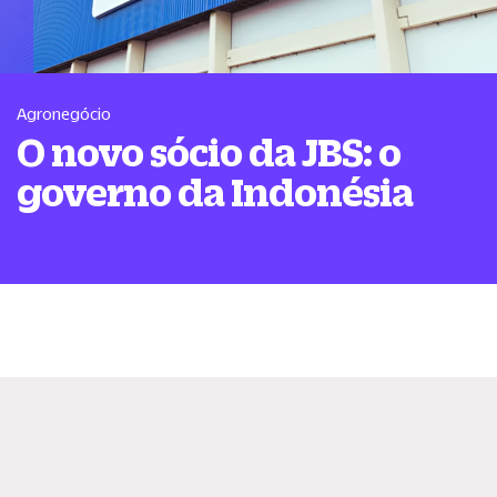
Agronegócio
O novo sócio da JBS: o
governo da Indonésia