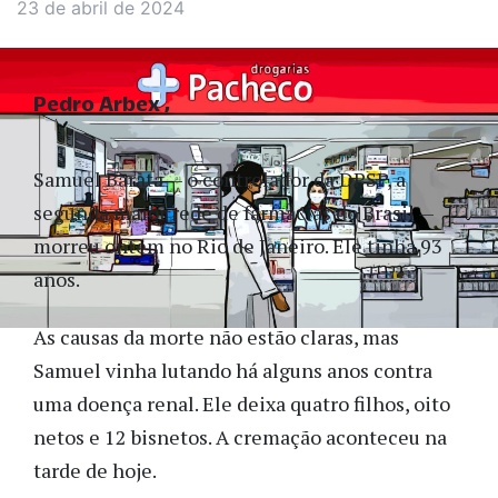
23 de abril de 2024
Pedro Arbex
Samuel Barata — o controlador da DPSP, a
segunda maior rede de farmácias do Brasil —
morreu ontem no Rio de Janeiro. Ele tinha 93
anos.
As causas da morte não estão claras, mas
Samuel vinha lutando há alguns anos contra
uma doença renal. Ele
deixa quatro filhos, oito
netos e 12 bisnetos. A cremação aconteceu na
tarde de hoje.