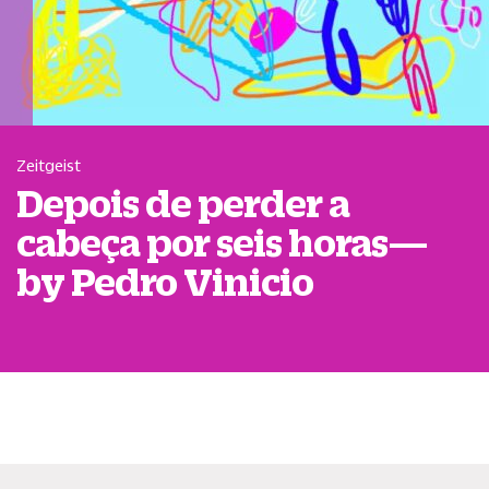
Zeitgeist
Depois de perder a
cabeça por seis horas—
by Pedro Vinicio