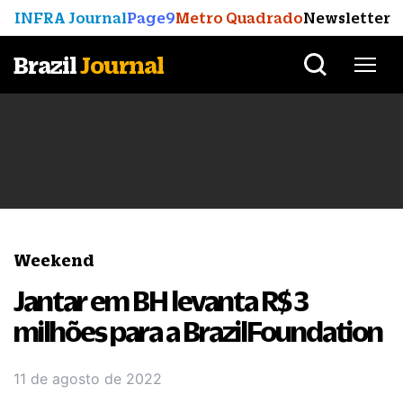
INFRA Journal
Page9
Metro Quadrado
Newsletter
Brazil
Journal
Weekend
Jantar em BH levanta R$ 3
milhões para a BrazilFoundation
11 de agosto de 2022