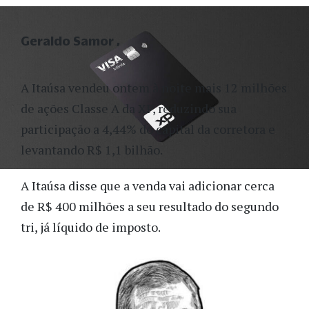
Geraldo Samor
A Itaúsa vendeu ontem à noite mais 12 milhões
de ações Classe A da XP, reduzindo sua
participação a 4,44% do capital da corretora e
levantando R$ 1,1 bilhão.
A Itaúsa disse que a venda vai adicionar cerca
de R$ 400 milhões a seu resultado do segundo
tri, já líquido de imposto.