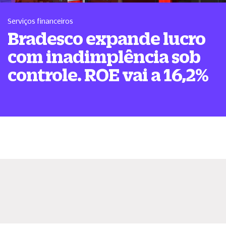
Serviços financeiros
Bradesco expande lucro
com inadimplência sob
controle. ROE vai a 16,2%