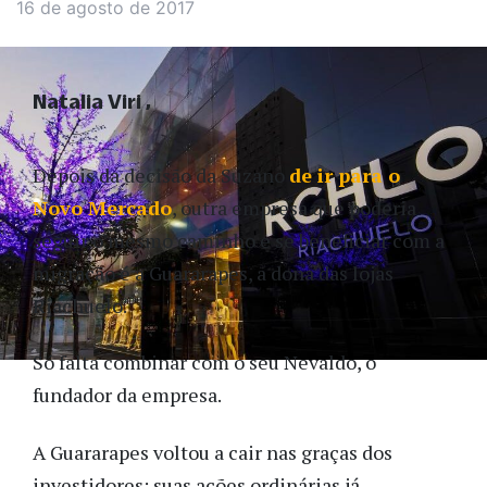
16 de agosto de 2017
Natalia Viri
Depois da decisão da Suzano
de ir para o
Novo Mercado
, outra empresa que poderia
seguir o mesmo caminho e se beneficiar com a
migração é a Guararapes, a dona das lojas
Riachuelo.
Só falta combinar com o seu Nevaldo, o
fundador da empresa.
A Guararapes voltou a cair nas graças dos
investidores: suas ações ordinárias já