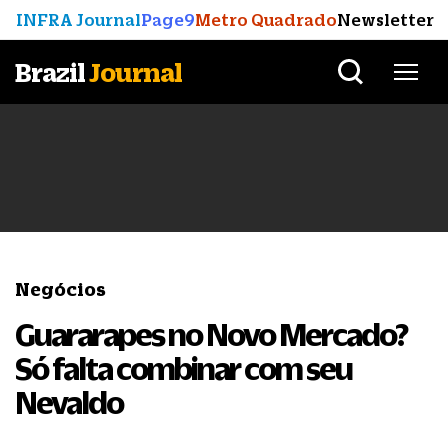
INFRA Journal
Page9
Metro Quadrado
Newsletter
Brazil
Journal
Negócios
Guararapes no Novo Mercado?
Só falta combinar com seu
Nevaldo